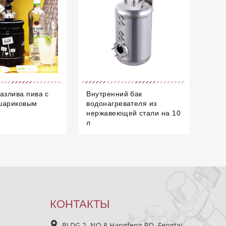
азлива пива с
Внутренний бак
шариковым
водонагревателя из
нержавеющей стали на 10
л
КОНТАКТЫ
BLDG 2, NO.8 Hangfeng RD, Fengtai