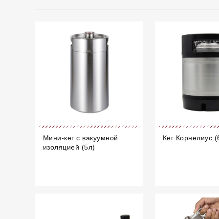
Мини-кег с вакуумной
Кег Корнелиус (
изоляцией (5л)