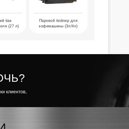
ий бак
Паровой бойлер для
еля (27 л)
кофемашины (3л/4л)
ОЧЬ?
ки клиентов,
И