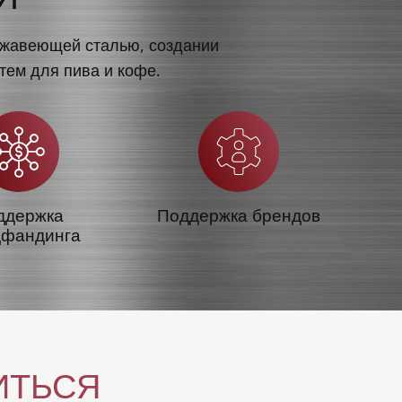
ержавеющей сталью, создании
тем для пива и кофе.
ддержка
Поддержка брендов
дфандинга
ИТЬСЯ