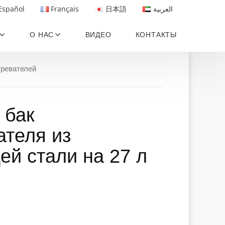
Español
Français
日本語
العربية
О НАС
ВИДЕО
КОНТАКТЫ
гревателей
 бак
ателя из
й стали на 27 л