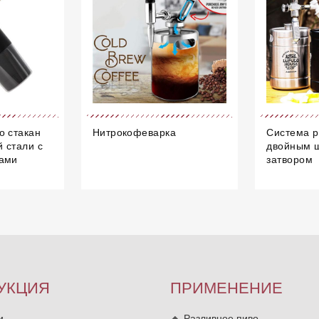
о стакан
Нитрокофеварка
Система р
 стали с
двойным 
ками
затвором
УКЦИЯ
ПРИМЕНЕНИЕ
и
Разливное пиво