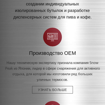
создании индивидуальных
изолированных бутылок и разработке
диспенсерных систем для пива и кофе.
Производство OEM
Нашу техническую экспертизу признала компания Snow
Peak из Японии, лидер в сфере снаряжения для активного
отдыха, для которой мы изготовили ряд больших
уличных термосов.
УЗНАТЬ БОЛЬШЕ