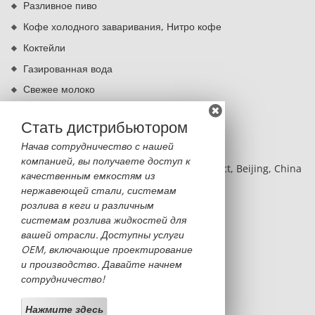
Разливное пиво
Кофе холодного заваривания, Нитро кофе
Коктейли
Газированная вода
Свежее молоко
Кипячение питьевой воды
Стать дистрибьютором
КОНТАКТЫ
Начав сотрудничество с нашей
компанией, вы получаете доступ к
BLDG 2, NO.8 Hangfeng RD, Fengtai District, Beijing, China
качественным емкостям из
нержавеющей стали, системам
Monica Sun
розлива в кеги и различным
monica@sinobatoo.com
системам розлива жидкостей для
вашей отрасли. Доступны услуги
+86-13522369053
OEM, включающие проектирование
+86-10-63711730
и производство. Давайте начнем
сотрудничество!
+86-13522369053
Нажмите здесь