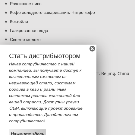
Разливное пиво
Кофе холодного заваривания, Нитро кофе
Коктейли
Газированная вода
Свежее молоко
Кипячение питьевой воды
Стать дистрибьютором
КОНТАКТЫ
Начав сотрудничество с нашей
компанией, вы получаете доступ к
BLDG 2, NO.8 Hangfeng RD, Fengtai District, Beijing, China
качественным емкостям из
нержавеющей стали, системам
Monica Sun
розлива в кеги и различным
monica@sinobatoo.com
системам розлива жидкостей для
вашей отрасли. Доступны услуги
+86-13522369053
OEM, включающие проектирование
+86-10-63711730
и производство. Давайте начнем
сотрудничество!
+86-13522369053
Нажмите здесь