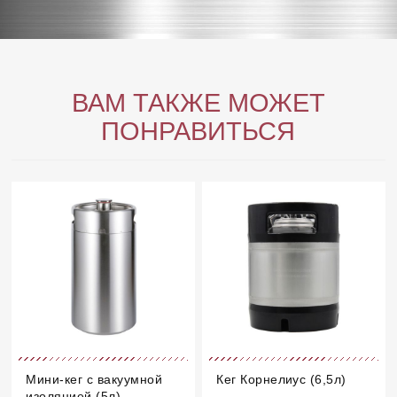
ВАМ ТАКЖЕ МОЖЕТ
ПОНРАВИТЬСЯ
Мини-кег с вакуумной
Кег Корнелиус (6,5л)
изоляцией (5л)