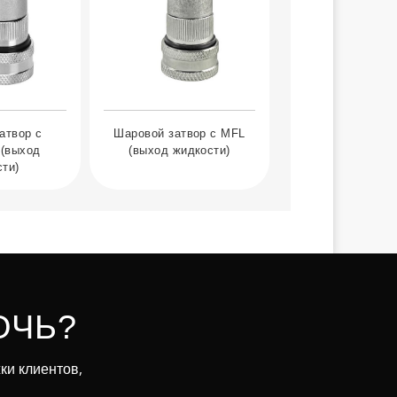
атвор с
Шаровой затвор с MFL
 (выход
(выход жидкости)
сти)
ОЧЬ?
ки клиентов,