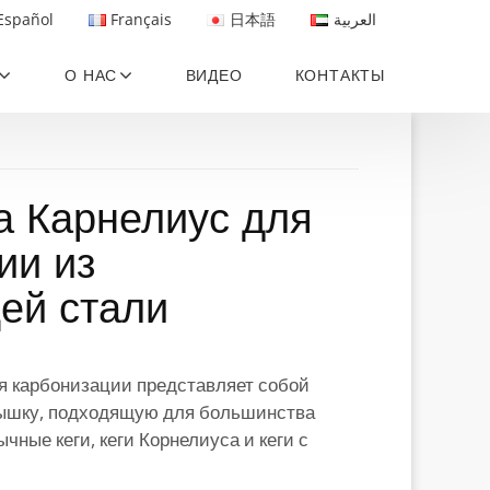
Español
Français
日本語
العربية
О НАС
ВИДЕО
КОНТАКТЫ
а Карнелиус для
ии из
ей стали
я карбонизации представляет собой
ышку, подходящую для большинства
чные кеги, кеги Корнелиуса и кеги с