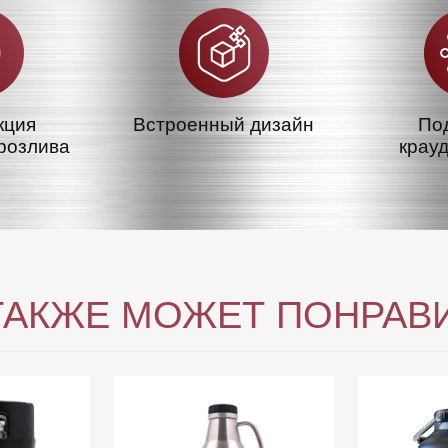
кция
Встроенный дизайн
По
розлива
крау
ТАКЖЕ МОЖЕТ ПОНРАВ