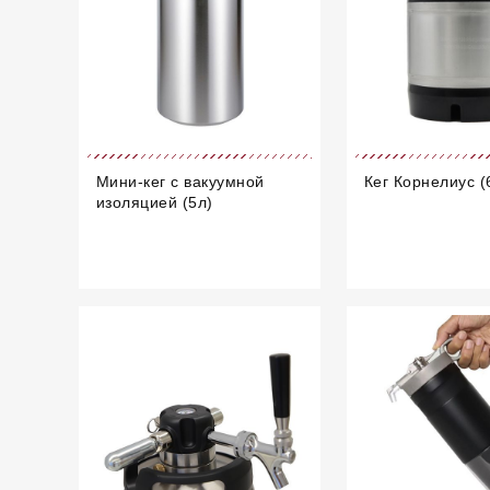
Мини-кег с вакуумной
Кег Корнелиус (
изоляцией (5л)