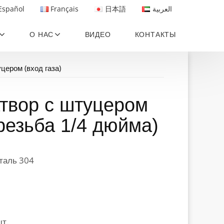
Español
Français
日本語
العربية
О НАС
ВИДЕО
КОНТАКТЫ
цером (вход газа)
твор с штуцером
 резьба 1/4 дюйма)
таль 304
шт.