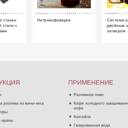
о стакан
Нитрокофеварка
Система р
 стали с
двойным 
ками
затвором
УКЦИЯ
ПРИМЕНЕНИЕ
и
Разливное пиво
а розлива из мини-кега
Кофе холодного заваривани
кофе
торы
Коктейли
 краны
Газированная вода