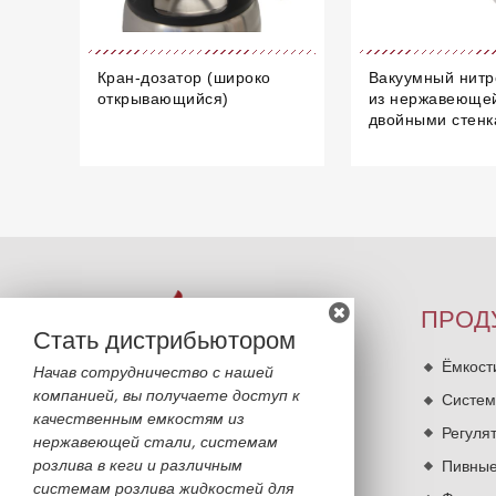
Кран-дозатор (широко
Вакуумный нитр
открывающийся)
из нержавеющей
двойными стен
ПРОД
Стать дистрибьютором
Ёмкост
Начав сотрудничество с нашей
компанией, вы получаете доступ к
Систем
качественным емкостям из
Регуля
нержавеющей стали, системам
розлива в кеги и различным
Пивные
системам розлива жидкостей для