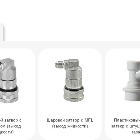
й затвор с
Шаровой затвор с MFL
Пластиковы
ом (выход
(выход жидкости)
затвор с штуц
кости)
газа