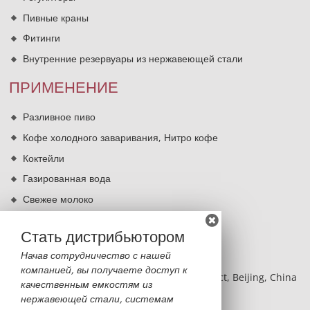
Пивные краны
Фитинги
Внутренние резервуары из нержавеющей стали
ПРИМЕНЕНИЕ
Разливное пиво
Кофе холодного заваривания, Нитро кофе
Коктейли
Газированная вода
Свежее молоко
Кипячение питьевой воды
Стать дистрибьютором
КОНТАКТЫ
Начав сотрудничество с нашей
компанией, вы получаете доступ к
BLDG 2, NO.8 Hangfeng RD, Fengtai District, Beijing, China
качественным емкостям из
нержавеющей стали, системам
Monica Sun