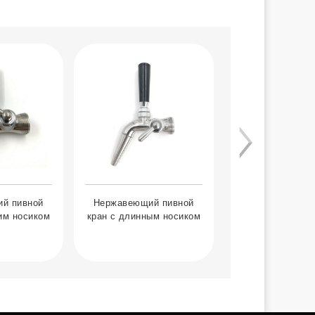
й пивной
Нержавеющий пивной
Пластиковый 
ким носиком
кран с длинным носиком
кран для пик