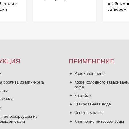
 стали с
двойным 
ками
затвором
УКЦИЯ
ПРИМЕНЕНИЕ
и
Разливное пиво
а розлива из мини-кега
Кофе холодного заваривани
кофе
торы
Коктейли
 краны
Газированная вода
и
Свежее молоко
нние резервуары из
еющей стали
Кипячение питьевой воды