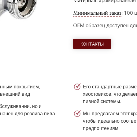
Материал
: хромированная
Минимальный заказ
: 100 
OEM образец доступен дл
КОНТАКТЫ
анным покрытием,
Его стандартные разме
 внешний вид
хвостовиков, что дела
пивной системы.
обслуживании, но и
начен для розлива пива
Мы предлагаем этот кр
чтобы идеально соотве
предпочтениям.