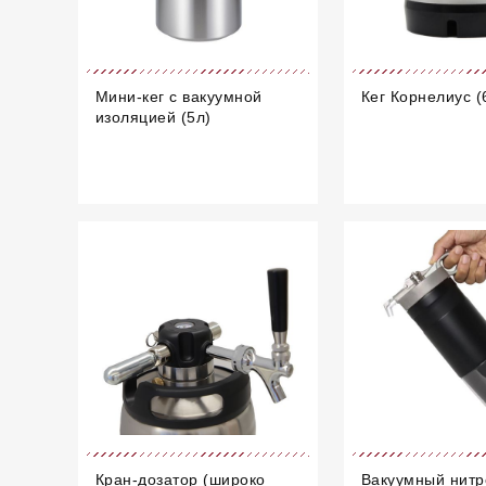
Мини-кег с вакуумной
Кег Корнелиус (
изоляцией (5л)
Кран-дозатор (широко
Вакуумный нитр