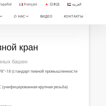
Español
Français
日本語
العربية
О НАС
ВИДЕО
КОНТАКТЫ
ной кран
вных башен
1/8"-18 (стандарт пивной промышленности
C (унифицированная крупная резьба)