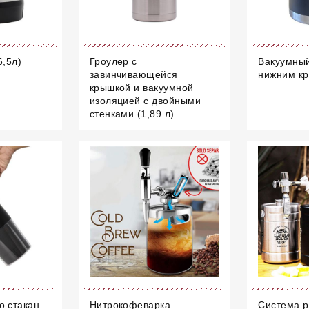
6,5л)
Гроулер с
Вакуумный
завинчивающейся
нижним кр
крышкой и вакуумной
изоляцией с двойными
стенками (1,89 л)
о стакан
Нитрокофеварка
Система р