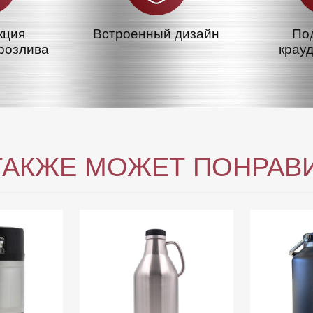
кция
Встроенный дизайн
По
розлива
крау
ТАКЖЕ МОЖЕТ ПОНРАВ