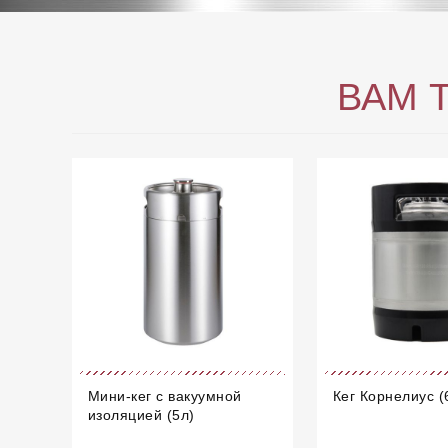
ВАМ 
Мини-кег с вакуумной
Кег Корнелиус (
изоляцией (5л)