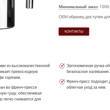
Минимальный заказ
: 1000
OEM образец доступен дл
КОНТАКТЫ
ами из высококачественной
Эргономичная ручка об
чивает превосходную
безопасное наливание.
фе горячим.
Френч-пресс подходит 
ан во френч-прессе
облегчая уход за ним.
ную гущу, обеспечивая
р легко снимается для