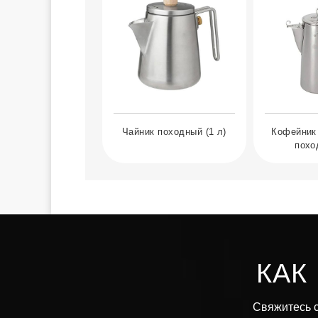
Чайник походный (1 л)
Кофейник 
похо
КАК
Свяжитесь с