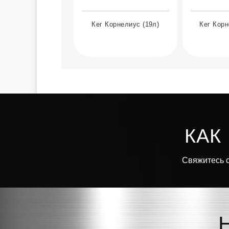
Кег Корнелиус (19л)
Кег Корн
КАК
Свяжитесь с