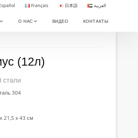
Español
Français
日本語
العربية
О НАС
ВИДЕО
КОНТАКТЫ
ус (12л)
 стали
таль 304
 x 21,5 x 43 см