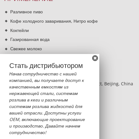
Разливное пиво
Кофе холодного заваривания, Нитро кофе
Коктейли
Газированная вода
Свежее молоко
Кипячение питьевой воды
Стать дистрибьютором
КОНТАКТЫ
Начав сотрудничество с нашей
компанией, вы получаете доступ к
BLDG 2, NO.8 Hangfeng RD, Fengtai District, Beijing, China
качественным емкостям из
нержавеющей стали, системам
Monica Sun
розлива в кеги и различным
monica@sinobatoo.com
системам розлива жидкостей для
вашей отрасли. Доступны услуги
+86-13522369053
OEM, включающие проектирование
+86-10-63711730
и производство. Давайте начнем
сотрудничество!
+86-13522369053