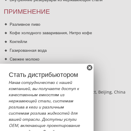
ПРИМЕНЕНИЕ
Разливное пиво
Кофе холодного заваривания, Нитро кофе
Коктейли
Газированная вода
Свежее молоко
Кипячение питьевой воды
Стать дистрибьютором
КОНТАКТЫ
Начав сотрудничество с нашей
компанией, вы получаете доступ к
BLDG 2, NO.8 Hangfeng RD, Fengtai District, Beijing, China
качественным емкостям из
нержавеющей стали, системам
Monica Sun
розлива в кеги и различным
monica@sinobatoo.com
системам розлива жидкостей для
вашей отрасли. Доступны услуги
+86-13522369053
OEM, включающие проектирование
+86-10-63711730