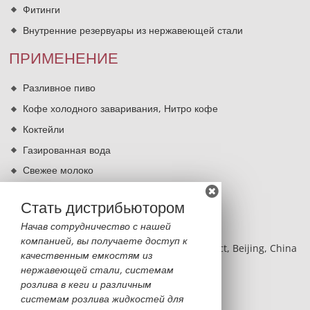
Фитинги
Внутренние резервуары из нержавеющей стали
ПРИМЕНЕНИЕ
Разливное пиво
Кофе холодного заваривания, Нитро кофе
Коктейли
Газированная вода
Свежее молоко
Кипячение питьевой воды
Стать дистрибьютором
КОНТАКТЫ
Начав сотрудничество с нашей
компанией, вы получаете доступ к
BLDG 2, NO.8 Hangfeng RD, Fengtai District, Beijing, China
качественным емкостям из
нержавеющей стали, системам
Monica Sun
розлива в кеги и различным
monica@sinobatoo.com
системам розлива жидкостей для