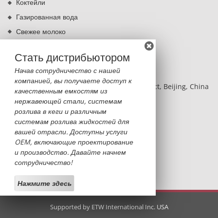
Коктейли
Газированная вода
Свежее молоко
Кипячение питьевой воды
Стать дистрибьютором
КОНТАКТЫ
Начав сотрудничество с нашей
компанией, вы получаете доступ к
BLDG 2, NO.8 Hangfeng RD, Fengtai District, Beijing, China
качественным емкостям из
нержавеющей стали, системам
Monica Sun
розлива в кеги и различным
monica@sinobatoo.com
системам розлива жидкостей для
вашей отрасли. Доступны услуги
+86-13522369053
OEM, включающие проектирование
+86-10-63711730
и производство. Давайте начнем
сотрудничество!
+86-13522369053
Нажмите здесь
Supported by ETW International Inc. USA