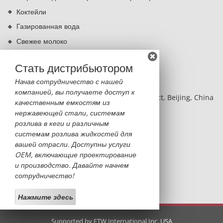
Коктейли
Газированная вода
Свежее молоко
Кипячение питьевой воды
Стать дистрибьютором
КОНТАКТЫ
Начав сотрудничество с нашей
компанией, вы получаете доступ к
BLDG 2, NO.8 Hangfeng RD, Fengtai District, Beijing, China
качественным емкостям из
нержавеющей стали, системам
Monica Sun
розлива в кеги и различным
monica@sinobatoo.com
системам розлива жидкостей для
вашей отрасли. Доступны услуги
+86-13522369053
OEM, включающие проектирование
+86-10-63711730
и производство. Давайте начнем
сотрудничество!
+86-13522369053
Нажмите здесь
Supported by ETW International Inc. USA