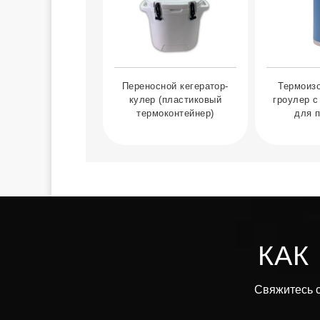
Переносной кегератор-
Термоиз
кулер (пластиковый
гроулер с
термоконтейнер)
для п
КАК
Свяжитесь с