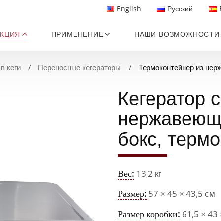
English
Русский
КЦИЯ
ПРИМЕНЕНИЕ
НАШИ ВОЗМОЖНОСТИ
в кеги
Переносные кегераторы
Термоконтейнер из нер
Кегератор 
нержавеюще
бокс, терм
Вес:
13,2 кг
Размер:
57 × 45 × 43,5 см
Размер коробки:
61,5 × 43 