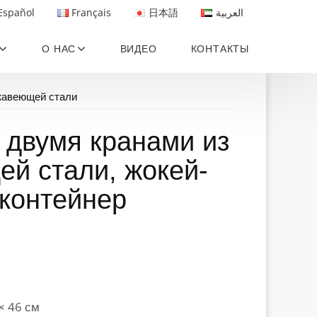
Español
Français
日本語
العربية
О НАС
ВИДЕО
КОНТАКТЫ
жавеющей стали
с двумя кранами из
й стали, жокей-
оконтейнер
× 46 см