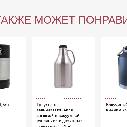
ТАКЖЕ МОЖЕТ ПОНРАВ
6,5л)
Гроулер с
Вакуумный
завинчивающейся
нижним кр
крышкой и вакуумной
изоляцией с двойными
стенками (1,89 л)