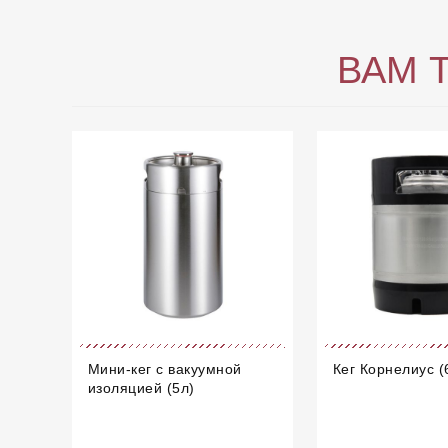
ВАМ 
Мини-кег с вакуумной
Кег Корнелиус (
изоляцией (5л)